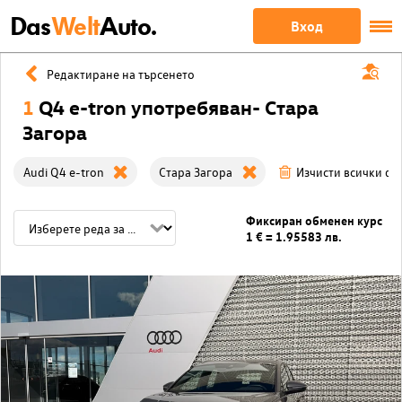
Das
Welt
Auto.
Вход
Редактиране на търсенето
1
Q4 e-tron употребяван- Стара
Загора
Audi Q4 e-tron
Стара Загора
Изчисти всички ф
Фиксиран обменен курс
1 € = 1.95583 лв.