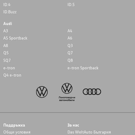
ID.4
ID.5
ID.Buzz
Audi
A3
A4
A5 Sportback
A6
A8
Q3
Q5
Q7
SQ7
Q8
e-tron
e-tron Sportback
Q4 e-tron
Поддръжка
За нас
Общи условия
Das WeltAuto България