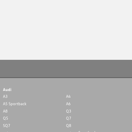
Audi
A3
A4
A5 Sportback
A6
A8
Q3
Q5
Q7
SQ7
Q8