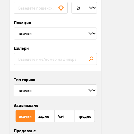
Локация
Дилъри
Тип гориво
Задвижване
всички
задно
4x4
предно
Предаване