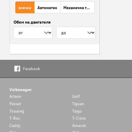
всички
Автоматик
Механична трансмисия
Обем на двигателя
Facebook
Volkswagen
Arteon
Golf
Passat
Tiguan
Touareg
Taigo
T-Roc
T-Cross
Caddy
Amarok