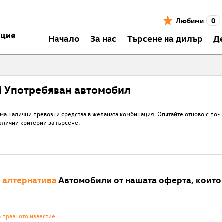
Любими
0
нция
Началo
За нас
Търсене на дилър
Д
i Употребяван автомобил
ма налични превозни средства в желаната комбинация. Опитайте отново с по-
злични критерии за търсене:
е
алтернатива
Автомобили от нашата оферта, които 
а правното известие