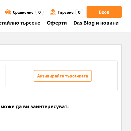
Вход
Сравнение
0
Търсене
0
етайлно търсене
Оферти
Das Blog и новини
Активирайте търсачката
може да ви заинтересуват: