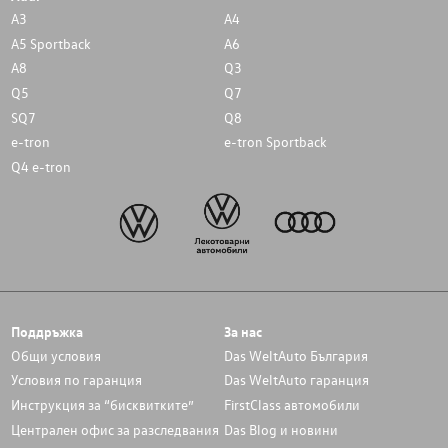
A3
A4
A5 Sportback
A6
A8
Q3
Q5
Q7
SQ7
Q8
e-tron
e-tron Sportback
Q4 e-tron
Поддръжка
За нас
Общи условия
Das WeltAuto България
Условия по гаранция
Das WeltAuto гаранция
Инструкция за “бисквитките”
FirstClass автомобили
Централен офис за разследвания
Das Blog и новини