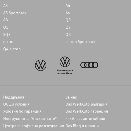
A3
A4
A5 Sportback
A6
A8
Q3
Q5
Q7
SQ7
Q8
e-tron
e-tron Sportback
Q4 e-tron
Поддръжка
За нас
Общи условия
Das WeltAuto България
Условия по гаранция
Das WeltAuto гаранция
Инструкция за “бисквитките”
FirstClass автомобили
Централен офис за разследвания
Das Blog и новини