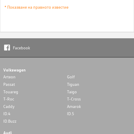
* Показване на правното известие
Facebook
Volkswagen
Arteon
Golf
Passat
Tiguan
Touareg
Taigo
T-Roc
T-Cross
Caddy
Amarok
ID.4
ID.5
ID.Buzz
Audi