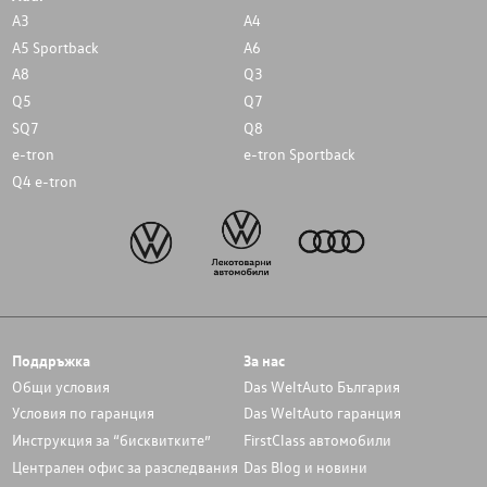
A3
A4
A5 Sportback
A6
A8
Q3
Q5
Q7
SQ7
Q8
e-tron
e-tron Sportback
Q4 e-tron
Поддръжка
За нас
Общи условия
Das WeltAuto България
Условия по гаранция
Das WeltAuto гаранция
Инструкция за “бисквитките”
FirstClass автомобили
Централен офис за разследвания
Das Blog и новини