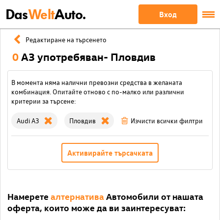
Das
Welt
Auto.
Вход
Редактиране на търсенето
0
A3 употребяван- Пловдив
В момента няма налични превозни средства в желаната
комбинация. Опитайте отново с по-малко или различни
критерии за търсене:
Audi A3
Пловдив
Изчисти всички филтри
Активирайте търсачката
Намерете
алтернатива
Автомобили от нашата
оферта, които може да ви заинтересуват: