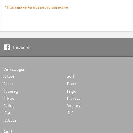
* Показване на правното известие
Facebook
Volkswagen
Arteon
Golf
Passat
Tiguan
Touareg
Taigo
T-Roc
T-Cross
Caddy
Amarok
ID.4
ID.5
ID.Buzz
Audi