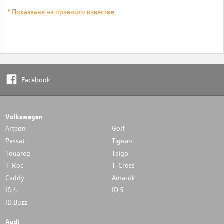
* Показване на правното известие
Facebook
Volkswagen
Arteon
Golf
Passat
Tiguan
Touareg
Taigo
T-Roc
T-Cross
Caddy
Amarok
ID.4
ID.5
ID.Buzz
Audi