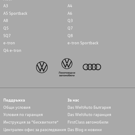
A3
A4
A5 Sportback
A6
A8
Q3
Q5
Q7
SQ7
Q8
e-tron
e-tron Sportback
Q4 e-tron
Поддръжка
За нас
Общи условия
Das WeltAuto България
Условия по гаранция
Das WeltAuto гаранция
Инструкция за “бисквитките”
FirstClass автомобили
Централен офис за разследвания
Das Blog и новини