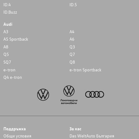
ID.4
ID.5
ID.Buzz
Audi
A3
A4
A5 Sportback
A6
A8
Q3
Q5
Q7
SQ7
Q8
e-tron
e-tron Sportback
Q4 e-tron
Поддръжка
За нас
Общи условия
Das WeltAuto България