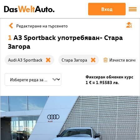
Das
Welt
Auto.
Вход
Редактиране на търсенето
1
A3 Sportback употребяван- Стара
Загора
Audi A3 Sportback
Стара Загора
Изчисти всички
Фиксиран обменен курс
1 € = 1.95583 лв.