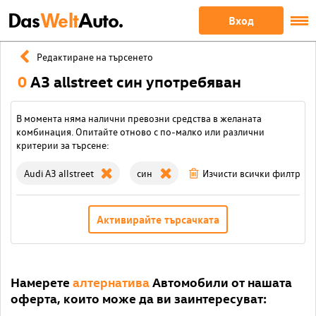
Das
Welt
Auto.
Вход
Редактиране на търсенето
0
A3 allstreet син употребяван
В момента няма налични превозни средства в желаната
комбинация. Опитайте отново с по-малко или различни
критерии за търсене:
Audi A3 allstreet
син
Изчисти всички филтри
Активирайте търсачката
Намерете
алтернатива
Автомобили от нашата
оферта, които може да ви заинтересуват: