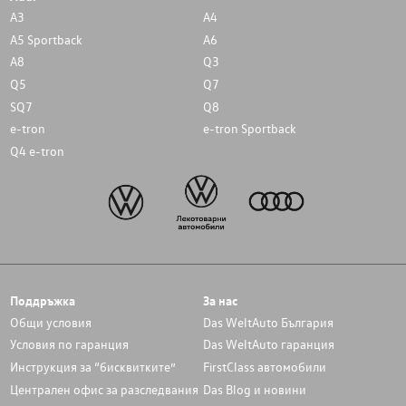
A3
A4
A5 Sportback
A6
A8
Q3
Q5
Q7
SQ7
Q8
e-tron
e-tron Sportback
Q4 e-tron
Поддръжка
За нас
Общи условия
Das WeltAuto България
Условия по гаранция
Das WeltAuto гаранция
Инструкция за “бисквитките”
FirstClass автомобили
Централен офис за разследвания
Das Blog и новини