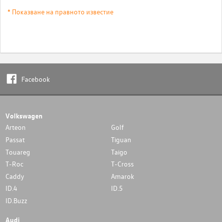
* Показване на правното известие
Facebook
Volkswagen
Arteon
Golf
Passat
Tiguan
Touareg
Taigo
T-Roc
T-Cross
Caddy
Amarok
ID.4
ID.5
ID.Buzz
Audi