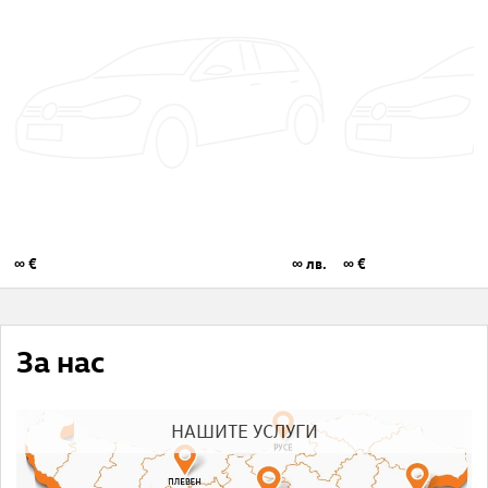
∞ €
∞ лв.
∞ €
За нас
НАШИТЕ УСЛУГИ