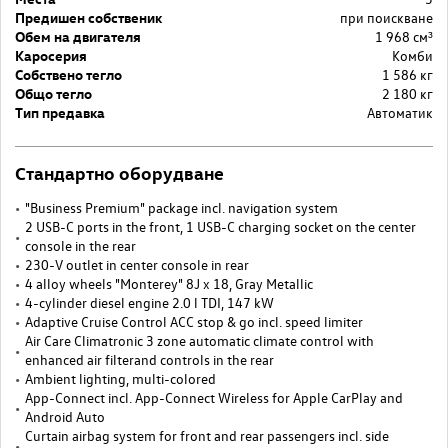
Предишен собственик
при поискване
Обем на двигателя
1 968 cм³
Каросерия
Комби
Собствено тегло
1 586 кг
Общо тегло
2 180 кг
Тип предавка
Автоматик
Стандартно оборудване
"Business Premium" package incl. navigation system
2 USB-C ports in the front, 1 USB-C charging socket on the center
console in the rear
230-V outlet in center console in rear
4 alloy wheels "Monterey" 8J x 18, Gray Metallic
4-cylinder diesel engine 2.0 l TDI, 147 kW
Adaptive Cruise Control ACC stop & go incl. speed limiter
Air Care Climatronic 3 zone automatic climate control with
enhanced air filterand controls in the rear
Ambient lighting, multi-colored
App-Connect incl. App-Connect Wireless for Apple CarPlay and
Android Auto
Curtain airbag system for front and rear passengers incl. side