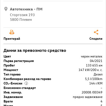
Автотехника - ПМ
Сторгозия 193
5800 Плевен
Принтирай
Сподели
Данни за превозното средство
Цвят
черен металик
Първа регистрация
04/2021
Пробег
133 655 км
Мощност
147 kW/200 к. с.
Тип гориво
Дизел
Комбиниран разход на гориво
5,5 l/100km
CO₂-Емисии
144 r/KM
i
Емисионен стандарт
–
Инв. номер.
20008 /00349
Задвижване
предно задвижване
Врати
4
Места
5