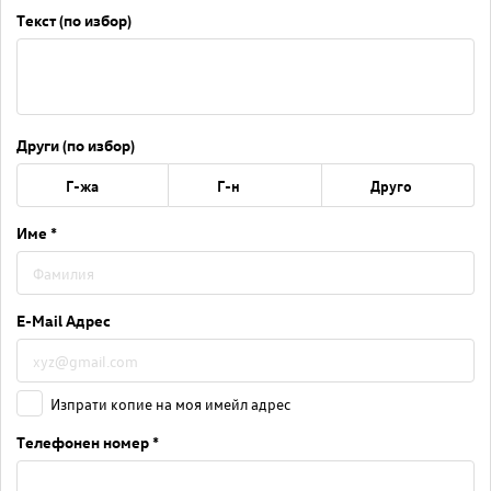
Текст (по избор)
Други (по избор)
Г-жа
Г-н
Друго
Име *
E-Mail Адрес
Изпрати копие на моя имейл адрес
Телефонен номер *