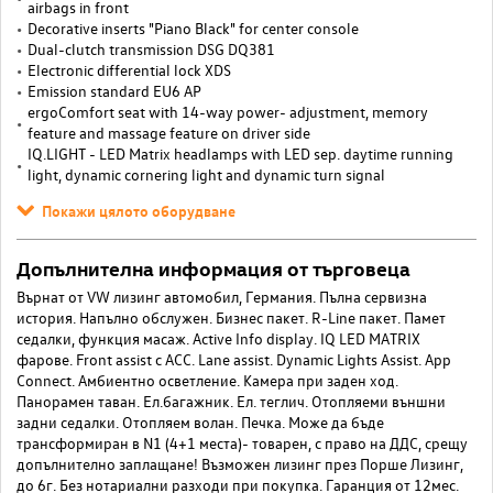
airbags in front
Decorative inserts "Piano Black" for center console
Dual-clutch transmission DSG DQ381
Electronic differential lock XDS
Emission standard EU6 AP
ergoComfort seat with 14-way power- adjustment, memory
feature and massage feature on driver side
IQ.LIGHT - LED Matrix headlamps with LED sep. daytime running
light, dynamic cornering light and dynamic turn signal
Покажи цялото оборудване
Допълнителна информация от търговеца
Върнат от VW лизинг автомобил, Германия. Пълна сервизна
история. Напълно обслужен. Бизнес пакет. R-Line пакет. Памет
седалки, функция масаж. Active Info display. IQ LED MATRIX
фарове. Front assist с АСС. Lane assist. Dynamic Lights Assist. App
Connect. Амбиентно осветление. Камера при заден ход.
Панорамен таван. Ел.багажник. Ел. теглич. Отопляеми външни
задни седалки. Отопляем волан. Печка. Може да бъде
трансформиран в N1 (4+1 места)- товарен, с право на ДДС, срещу
допълнително заплащане! Възможен лизинг през Порше Лизинг,
до 6г. Без нотариални разходи при покупка. Гаранция от 12мес.