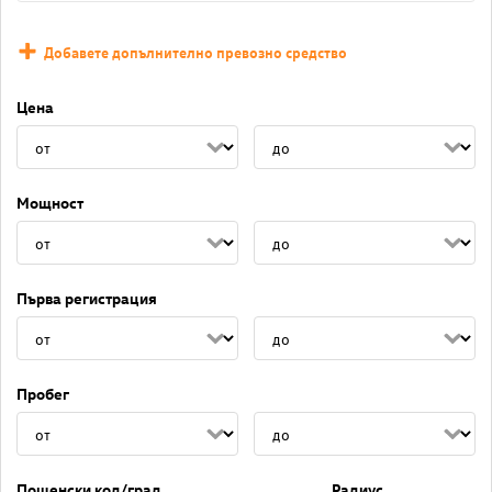
Добавете допълнително превозно средство
Цена
Мощност
Първа регистрация
Пробег
Пощенски код/град
Радиус