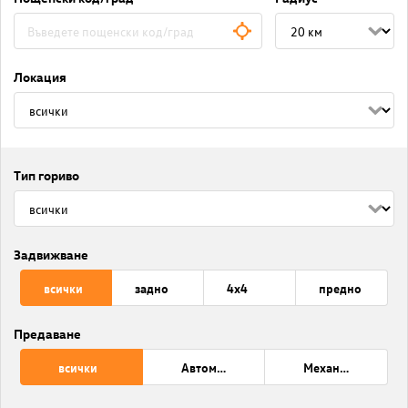
Локация
Тип гориво
Задвижване
всички
задно
4x4
предно
Предаване
всички
Автоматик
Механична трансмисия