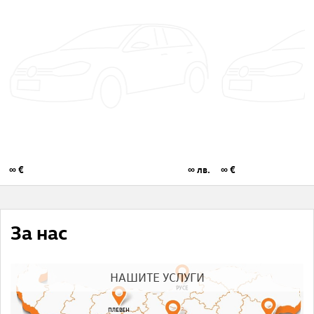
∞ €
∞ лв.
∞ €
За нас
НАШИТЕ УСЛУГИ