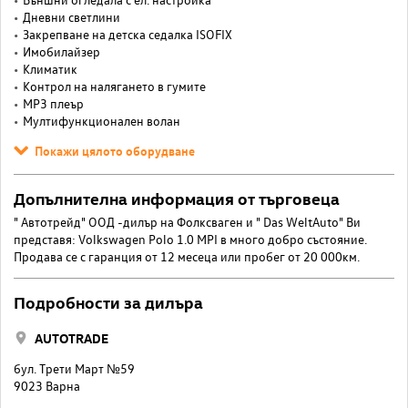
Дневни светлини
Закрепване на детска седалка ISOFIX
Имобилайзер
Климатик
Контрол на налягането в гумите
МР3 плеър
Мултифункционален волан
Покажи цялото оборудване
Допълнителна информация от търговеца
" Автотрейд" ООД -дилър на Фолксваген и " Das WeltAuto" Ви
представя: Volkswagen Polo 1.0 MPI в много добро състояние.
Продава се с гаранция от 12 месеца или пробег от 20 000км.
Подробности за дилъра
AUTOTRADE
бул. Трети Март №59
9023 Варна