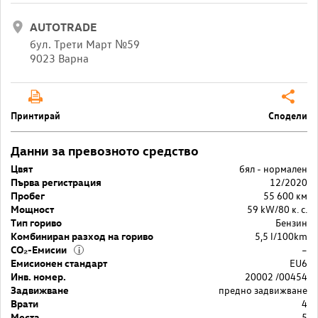
AUTOTRADE
бул. Трети Март №59
9023 Варна
Принтирай
Сподели
Данни за превозното средство
Цвят
бял - нормален
Първа регистрация
12/2020
Пробег
55 600 км
Мощност
59 kW/80 к. с.
Тип гориво
Бензин
Комбиниран разход на гориво
5,5 l/100km
CO₂-Емисии
–
i
Емисионен стандарт
EU6
Инв. номер.
20002 /00454
Задвижване
предно задвижване
Врати
4
Места
5