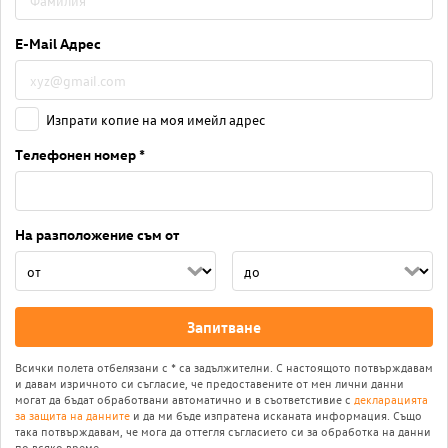
E-Mail Адрес
Изпрати копие на моя имейл адрес
Телефонен номер *
На разположение съм от
Запитване
Всички полета отбелязани с * са задължителни. С настоящото потвърждавам
и давам изричното си съгласие, че предоставените от мен лични данни
могат да бъдат обработвани автоматично и в съответстивие с
декларацията
за защита на данните
и да ми бъде изпратена исканата информация. Също
така потвърждавам, че мога да оттегля съгласието си за обработка на данни
по всяко време.