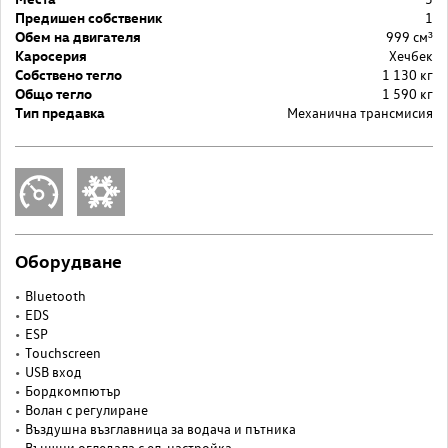
Предишен собственик
1
Обем на двигателя
999 cм³
Каросерия
Хечбек
Собствено тегло
1 130 кг
Общо тегло
1 590 кг
Тип предавка
Механична трансмисия
Оборудване
Bluetooth
EDS
ESP
Touchscreen
USB вход
Бордкомпютър
Волан с регулиране
Въздушна възглавница за водача и пътника
Външни огледала с ел. настройка