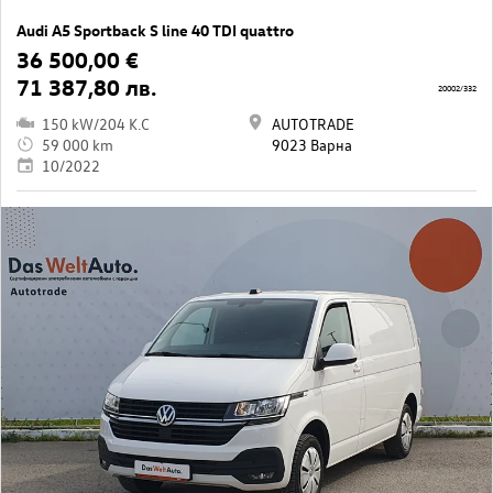
Audi A5 Sportback S line 40 TDI quattro
36 500,00 €
71 387,80 лв.
20002/332
150 kW/204 K.C
AUTOTRADE
59 000 km
9023 Варна
10/2022