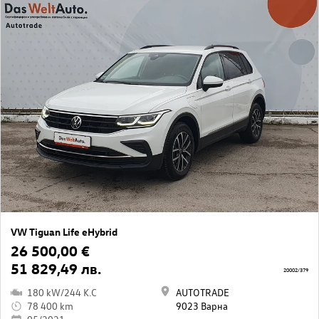
VW Tiguan Life eHybrid
26 500,00 €
51 829,49 лв.
20002/379
180 kW/244 K.C
AUTOTRADE
78 400 km
9023 Варна