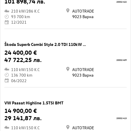
101 898,74 лв.
20002/422
210 kW/286 K.C
AUTOTRADE
93 700 km
9023 Варна
12/2021
Škoda Superb Combi Style 2.0 TDI 110kW DG6
24 400,00 €
47 722,25 лв.
20002/409
110 kW/150 K.C
AUTOTRADE
136 700 km
9023 Варна
06/2022
VW Passat Highline 1.5TSI BMT
14 900,00 €
29 141,87 лв.
20002/413
110 kW/150 K.C
AUTOTRADE