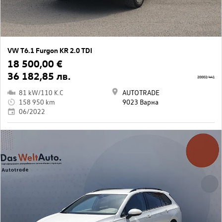
VW T6.1 Furgon KR 2.0 TDI
18 500,00 €
36 182,85 лв.
20002/441
81 kW/110 K.C
AUTOTRADE
158 950 km
9023 Варна
06/2022