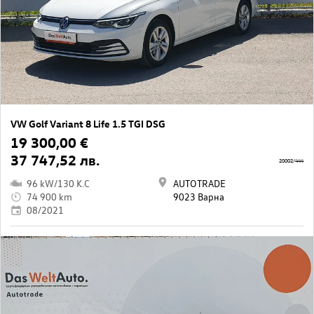
VW Golf Variant 8 Life 1.5 TGI DSG
19 300,00 €
37 747,52 лв.
20002/444
96 kW/130 K.C
AUTOTRADE
74 900 km
9023 Варна
08/2021