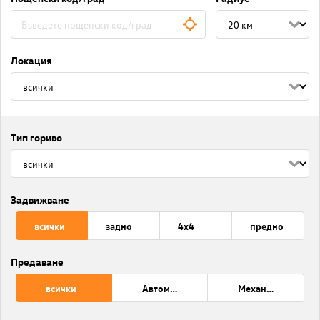
Локация
Тип гориво
Задвижване
всички
задно
4x4
предно
Предаване
всички
Автоматик
Механична трансмисия