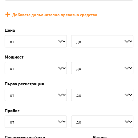
Добавете допълнително превозно средство
Цена
Мощност
Първа регистрация
Пробег
Пощенски код/град
Радиус