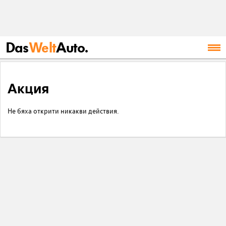
Das
Welt
Auto.
Акция
Не бяха открити никакви действия.