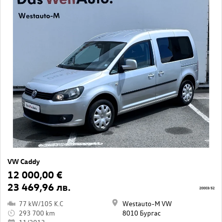
VW Caddy
12 000,00 €
23 469,96 лв.
20003/52
77 kW/105 K.C
Westauto-M VW
293 700 km
8010 Бургас