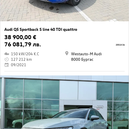
Audi Q5 Sportback S line 40 TDI quattro
38 900,00 €
76 081,79 лв.
20013/26
150 kW/204 K.C
Westauto-M Audi
127 212 km
8000 Бургас
09/2021