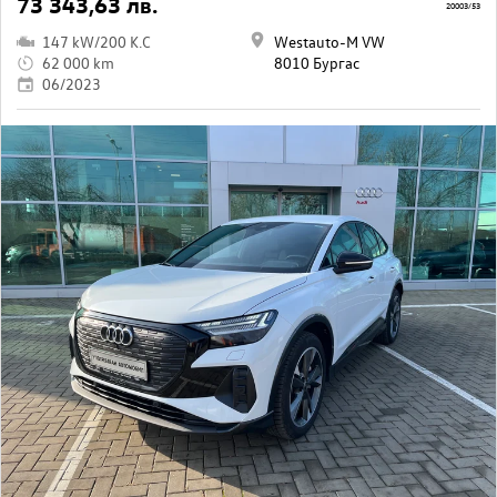
73 343,63 лв.
20003/53
147 kW/200 K.C
Westauto-M VW
62 000 km
8010 Бургас
06/2023