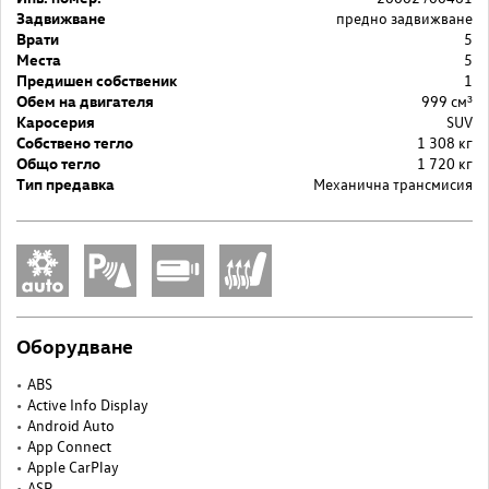
Задвижване
предно задвижване
Врати
5
Места
5
Предишен собственик
1
Обем на двигателя
999 cм³
Каросерия
SUV
Собствено тегло
1 308 кг
Общо тегло
1 720 кг
Тип предавка
Механична трансмисия
Оборудване
ABS
Active Info Display
Android Auto
App Connect
Apple CarPlay
ASR