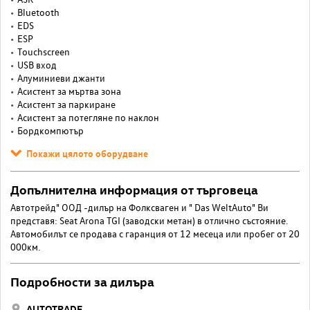
Bluetooth
EDS
ESP
Touchscreen
USB вход
Алуминиеви джанти
Асистент за мъртва зона
Асистент за паркиране
Асистент за потегляне по наклон
Бордкомпютър
Покажи цялото оборудване
Допълнителна информация от търговеца
Автотрейд" ООД -дилър на Фолксваген и " Das WeltAuto" Ви
представя: Seat Arona TGI (заводски метан) в отлично състояние.
Автомобилът се продава с гаранция от 12 месеца или пробег от 20
000км.
Подробности за дилъра
AUTOTRADE