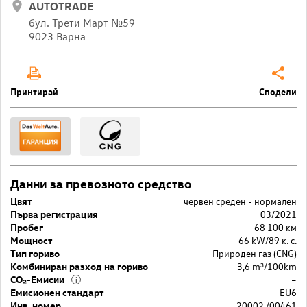
AUTOTRADE
бул. Трети Март №59
9023 Варна
Принтирай
Сподели
Данни за превозното средство
Цвят
червен среден - нормален
Първа регистрация
03/2021
Пробег
68 100 км
Мощност
66 kW/89 к. с.
Тип гориво
Природен газ (CNG)
Комбиниран разход на гориво
3,6 m³/100km
CO₂-Емисии
–
i
Емисионен стандарт
EU6
Инв. номер.
20002 /00461