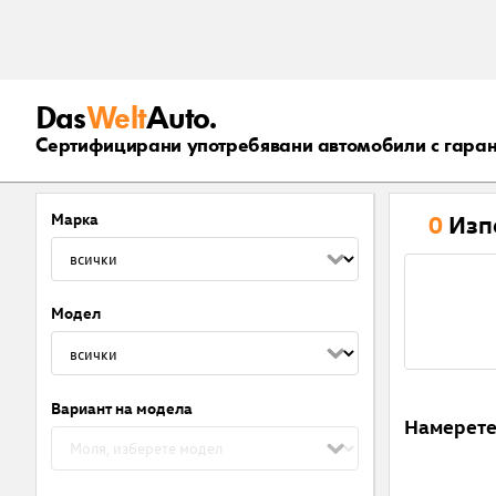
Das
Welt
Auto.
Сертифицирани употребявани автомобили с гара
Марка
0
Изп
Модел
Вариант на модела
Намерет