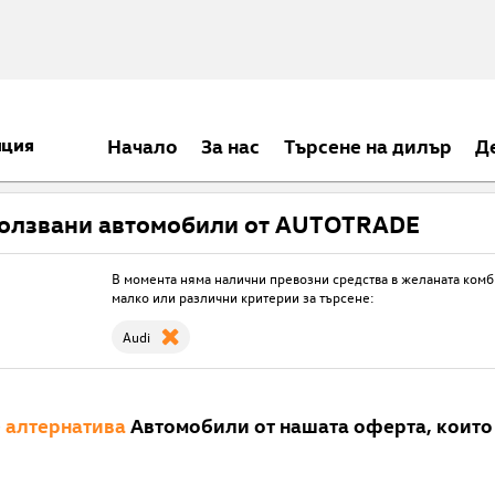
нция
Началo
За нас
Търсене на дилър
Д
олзвани автомобили от AUTOTRADE
В момента няма налични превозни средства в желаната комб
малко или различни критерии за търсене:
Audi
е
алтернатива
Автомобили от нашата оферта, които 