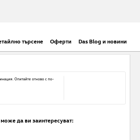
етайлно търсене
Оферти
Das Blog и новини
инация. Опитайте отново с по-
може да ви заинтересуват: