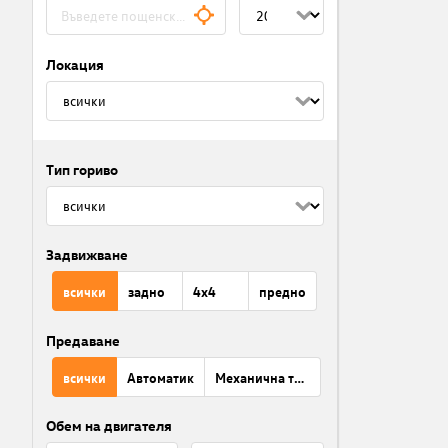
Локация
Тип гориво
Задвижване
всички
задно
4x4
предно
Предаване
всички
Автоматик
Механична трансмисия
Обем на двигателя