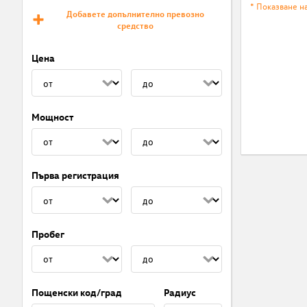
* Показване н
Добавете допълнително превозно
средство
Цена
Мощност
Първа регистрация
Пробег
Пощенски код/град
Радиус