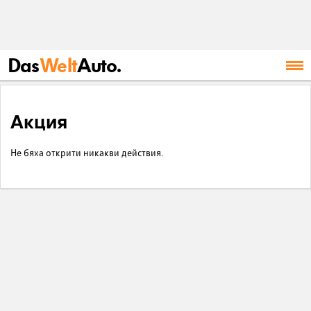
Das
Welt
Auto.
Акция
Не бяха открити никакви действия.