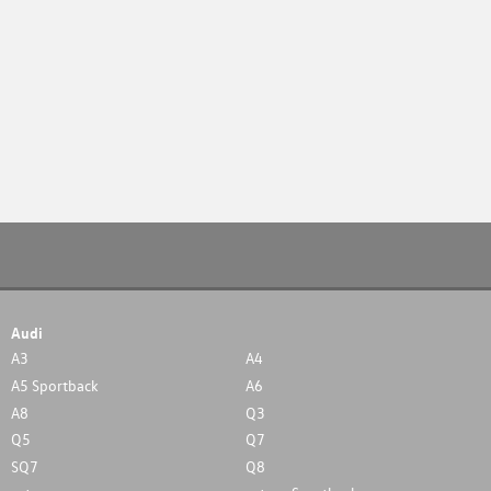
Audi
A3
A4
A5 Sportback
A6
A8
Q3
Q5
Q7
SQ7
Q8