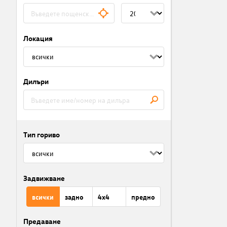
Локация
Дилъри
Тип гориво
Задвижване
всички
задно
4x4
предно
Предаване