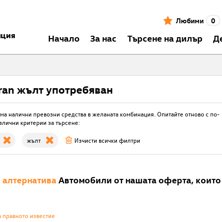
Любими
0
нция
Началo
За нас
Търсене на дилър
Д
ran жълт употребяван
ма налични превозни средства в желаната комбинация. Опитайте отново с по-
злични критерии за търсене:
жълт
Изчисти всички филтри
е
алтернатива
Автомобили от нашата оферта, които 
а правното известие