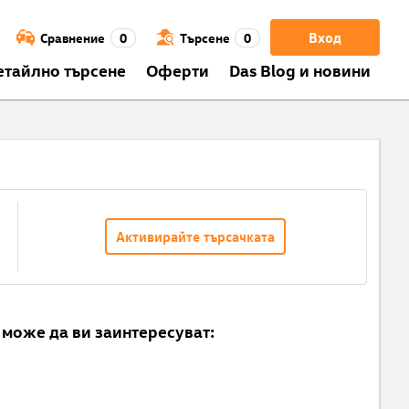
Вход
Сравнение
0
Търсене
0
етайлно търсене
Оферти
Das Blog и новини
Активирайте търсачката
може да ви заинтересуват: