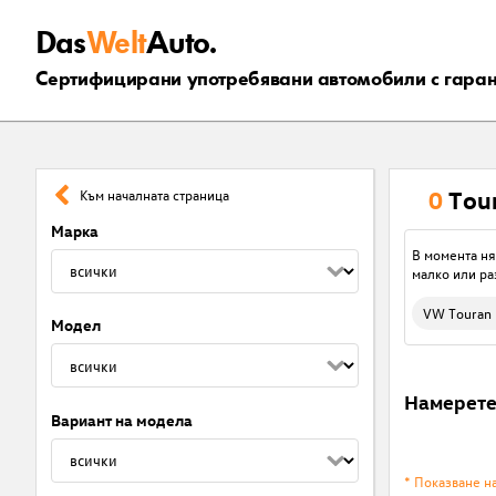
Das
Welt
Auto.
Сертифицирани употребявани автомобили с гара
0
Tou
Към началната страница
Марка
В момента ня
малко или ра
VW Touran
Модел
Намерет
Вариант на модела
* Показване н