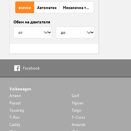
всички
Автоматик
Механична трансмисия
Обем на двигателя
Facebook
Volkswagen
Arteon
Golf
Passat
Tiguan
Touareg
Taigo
T-Roc
T-Cross
Caddy
Amarok