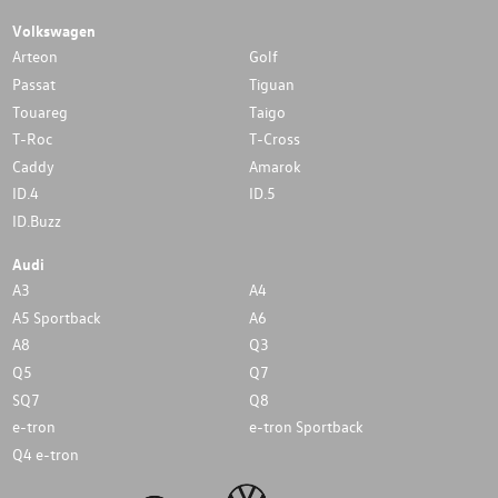
Volkswagen
Arteon
Golf
Passat
Tiguan
Touareg
Taigo
T-Roc
T-Cross
Caddy
Amarok
ID.4
ID.5
ID.Buzz
Audi
A3
A4
A5 Sportback
A6
A8
Q3
Q5
Q7
SQ7
Q8
e-tron
e-tron Sportback
Q4 e-tron