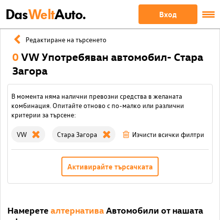
Das
Welt
Auto.
Вход
Редактиране на търсенето
0
VW Употребяван автомобил- Стара
Загора
В момента няма налични превозни средства в желаната
комбинация. Опитайте отново с по-малко или различни
критерии за търсене:
VW
Стара Загора
Изчисти всички филтри
Активирайте търсачката
Намерете
алтернатива
Автомобили от нашата