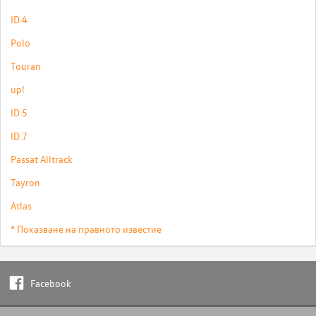
ID.4
Polo
Touran
up!
ID.5
ID.7
Passat Alltrack
Tayron
Atlas
* Показване на правното известие
Facebook