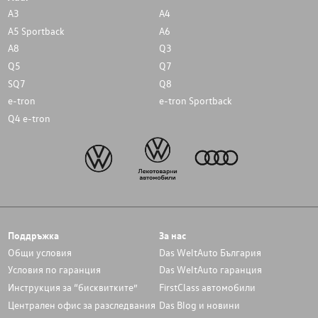
A3
A4
A5 Sportback
A6
A8
Q3
Q5
Q7
SQ7
Q8
e-tron
e-tron Sportback
Q4 e-tron
Поддръжка
За нас
Общи условия
Das WeltAuto България
Условия по гаранция
Das WeltAuto гаранция
Инструкция за “бисквитките”
FirstClass автомобили
Централен офис за разследвания
Das Blog и новини