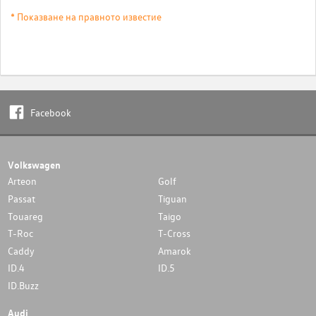
* Показване на правното известие
Facebook
Volkswagen
Arteon
Golf
Passat
Tiguan
Touareg
Taigo
T-Roc
T-Cross
Caddy
Amarok
ID.4
ID.5
ID.Buzz
Audi