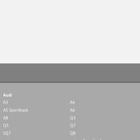
Audi
A3
A4
A5 Sportback
A6
A8
Q3
Q5
Q7
SQ7
Q8