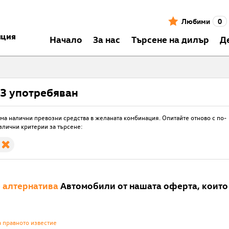
Любими
0
нция
Началo
За нас
Търсене на дилър
Д
3 употребяван
ма налични превозни средства в желаната комбинация. Опитайте отново с по-
злични критерии за търсене:
е
алтернатива
Автомобили от нашата оферта, които 
а правното известие