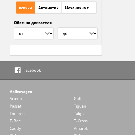
всички
Автоматик
Механична трансмисия
Обем на двигателя
Facebook
Volkswagen
Arteon
Golf
Passat
Tiguan
Touareg
Taigo
T-Roc
T-Cross
Caddy
Amarok