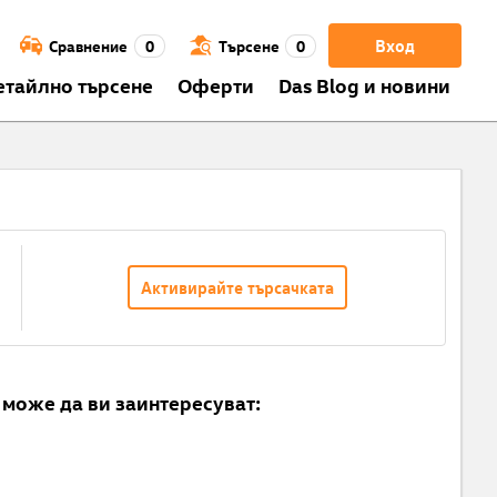
Вход
Сравнение
0
Търсене
0
етайлно търсене
Оферти
Das Blog и новини
Активирайте търсачката
може да ви заинтересуват: