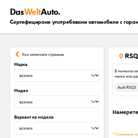
Das
Welt
Auto.
Сертифицирани употребявани автомобили с гара
0
RSQ
Към началната страница
Марка
В момента ня
малко или ра
Audi RSQ3
Модел
Намерет
Вариант на модела
* Показване н