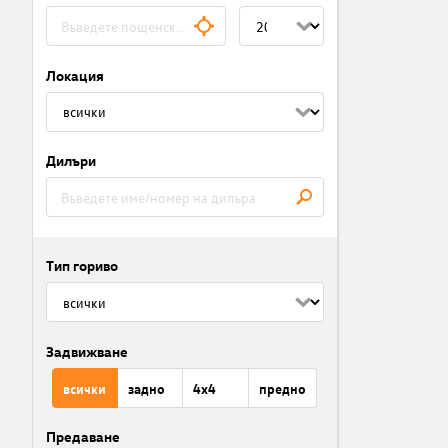
Локация
Дилъри
Тип гориво
Задвижване
всички
задно
4x4
предно
Предаване